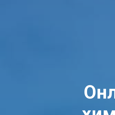
Онл
хим