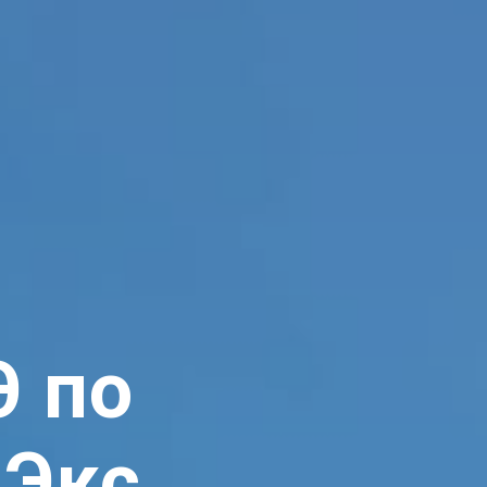
Э по
мЭкс