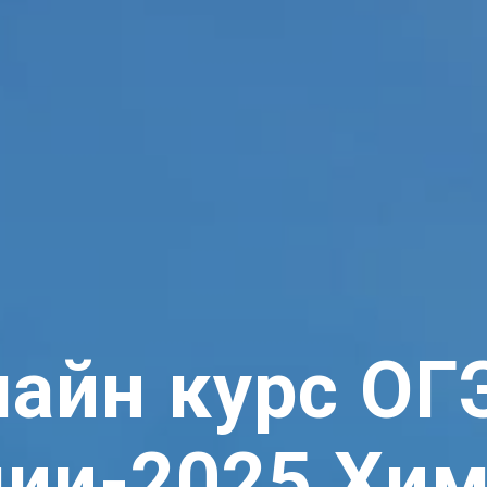
айн курс ОГ
ии-2025 Хи